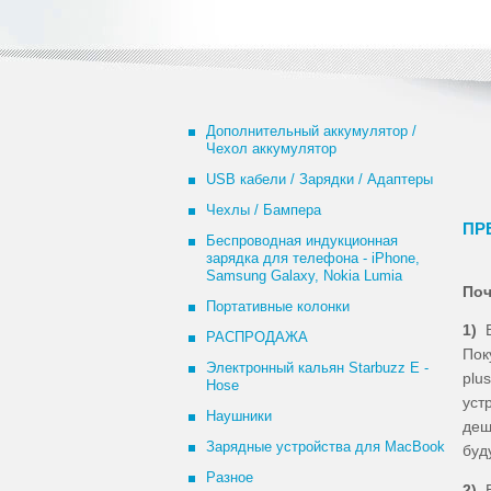
Дополнительный аккумулятор /
Чехол аккумулятор
USB кабели / Зарядки / Адаптеры
Чехлы / Бампера
ПР
Беспроводная индукционная
зарядка для телефона - iPhone,
Samsung Galaxy, Nokia Lumia
Поч
Портативные колонки
1)
В
РАСПРОДАЖА
Пок
Электронный кальян Starbuzz E -
plu
Hose
уст
Наушники
де
Зарядные устройства для MacBook
буд
Разное
2)
В