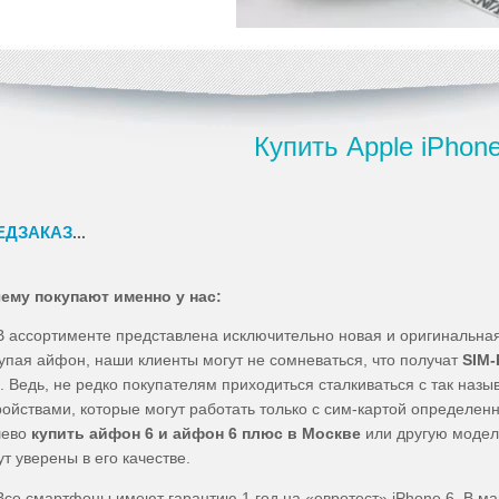
Купить Apple iPhone
ЕДЗАКАЗ
...
ему покупают именно у нас:
 ассортименте представлена исключительно новая и оригинальная
упая айфон, наши клиенты могут не сомневаться, что получат
SIM
s. Ведь, не редко покупателям приходиться сталкиваться с так на
ройствами, которые могут работать только с сим-картой определен
шево
купить айфон 6 и айфон 6 плюс в Москве
или другую модель
ут уверены в его качестве.
се смартфоны имеют гарантию 1 год на «евротест» iPhone 6. В ма