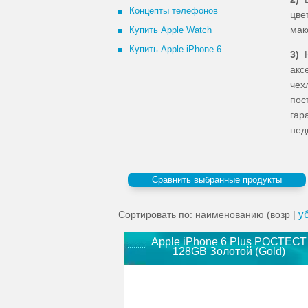
Концепты телефонов
цве
мак
Купить Apple Watch
Купить Apple iPhone 6
3)
Н
акс
чех
пос
гар
нед
д
у
Сортировать по: наименованию (возр |
Apple iPhone 6 Plus РОСТЕСТ
128GB Золотой (Gold)