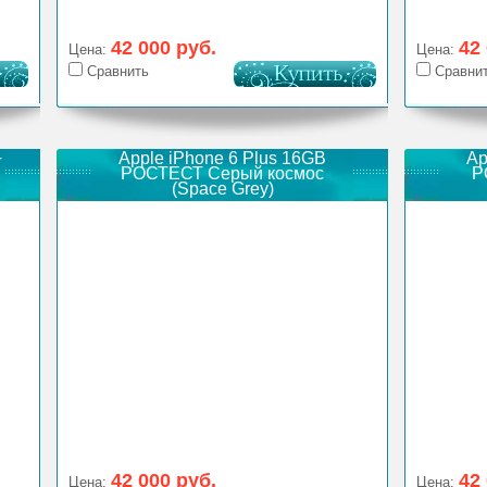
42 000 руб.
42
Цена:
Цена:
Сравнить
Сравни
Apple iPhone 6 Plus 16GB
Ap
Т
РОСТЕСТ Серый космос
Р
(Space Grey)
42 000 руб.
42
Цена:
Цена: