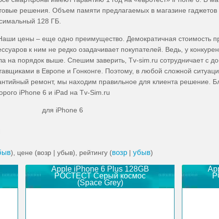
товые решения. Объем памяти предлагаемых в магазине гаджетов с
симальный 128 ГБ.
аши цены – еще одно преимущество. Демократичная стоимость п
ессуаров к ним не редко озадачивает покупателей. Ведь, у конкуре
ла на порядок выше. Спешим заверить, Tv-sim.ru сотрудничает с 
тавщиками в Европе и Гонконге. Поэтому, в любой сложной ситуаци
антийный ремонт, мы находим правильное для клиента решение. Б
орого iPhone 6 и iPad на Tv-Sim.ru
ля iPhone 6
быв
возр
убыв
), цене (возр | убыв), рейтингу (
|
)
Apple iPhone 6 Plus 128GB
Ap
РОСТЕСТ Серый космос
Р
(Space Grey)