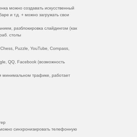
онка можно создавать искусственный
баре и т.д. + можно загружать свои
нием, разблокировка слайдингом (как
раб. столы
Chess, Puzzle, YouTube, Compass,
gle, QQ, Facebook (возможность
при минимальном трафике, работает
тер
 можно синхронизировать телефонную