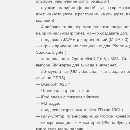
альбоме, увеличение фото, разворот)
— функция «алиби» (фоновый звук, во время зв
шум: на мотоцикле, в ресторане, на концерте, в 
мелодии)
— 4 рабочих стола, перемещение иконок удержа
на оригинальном iphone), можно создавать доп. 
— поддержка JAVA игр и приложений (MIDP 2.0)
— игры и приложения специально для iPhone 4 (
Sudoku, Lighter)
— установленные Opera Mini 4.2 и 5, eMSN, Goo
выбора SIM-карты для выхода в интернет)
— 3G мульти-чат (UM video chat - чат с видео 
даже на GPRS)
— Bluetooth A2DP
— Чтение электронных книг
— iPod плеер с показом обложек
— FM-радио
— поддержка карт памяти microSD (до 16Gb)
— калькулятор, планировщик, диктофон, конвер
— синхронизация с компьютером (Phone Sync),
книгу, календарь, задачи