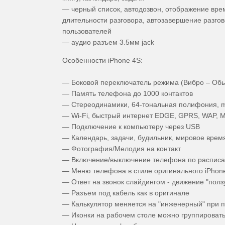
— черный список, автодозвон, отображение вре
длительности разговора, автозавершение разгов
пользователей
— аудио разъем 3.5мм jack
Особенности iPhone 4S:
— Боковой переключатель режима (Вибро – Обы
— Память телефона до 1000 контактов
— Стереодинамики, 64-тональная полифония, m
— Wi-Fi, быстрый интернет EDGE, GPRS, WAP,
— Подключение к компьютеру через USB
— Календарь, задачи, будильник, мировое врем
— Фотография/Мелодия на контакт
— Включение/выключение телефона по распис
— Меню телефона в стиле оригинального iPhon
— Ответ на звонок слайдингом - движение "полз
— Разъем под кабель как в оригинале
— Калькулятор меняется на "инженерный" при 
— Иконки на рабочем столе можно группировать