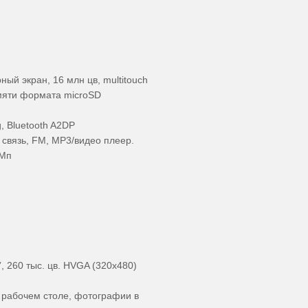
ый экран, 16 млн цв, multitouch
мяти формата microSD
, Bluetooth A2DP
 связь, FM, МР3/видео плеер.
 Мп
, 260 тыс. цв. HVGA (320x480)
а рабочем столе, фотографии в