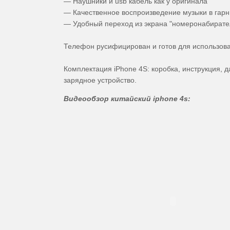
— Наушники и usb кабель как у оригинала
— Качественное воспроизведение музыки в гар
— Удобный переход из экрана "номеронабирател
Телефон русифицирован и готов для использова
Комплектация iPhone 4S: коробка, инструкция, да
зарядное устройство.
Видеообзор китайский iphone 4s: