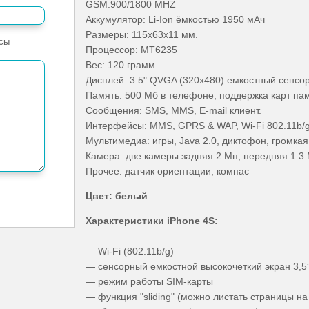
GSM:900/1800 MHZ
Аккумулятор: Li-Ion ёмкостью 1950 мАч
Размеры: 115х63х11 мм.
сы
Процессор: MT6235
Вес: 120 грамм.
Дисплей: 3.5" QVGA (320х480) емкостный сенсорн
Память: 500 Мб в телефоне, поддержка карт па
Сообщения: SMS, MMS, E-mail клиент.
Интерфейсы: MMS, GPRS & WAP, Wi-Fi 802.11b/g
Мультимедиа: игры, Java 2.0, диктофон, громкая
Камера: две камеры задняя 2 Мп, передняя 1.3
Прочее: датчик ориентации, компас
Цвет: белый
Характеристики iPhone 4S:
— Wi-Fi (802.11b/g)
— сенсорный емкостной высокочеткий экран 3,5”
— режим работы SIM-карты
— функция "sliding" (можно листать страницы н