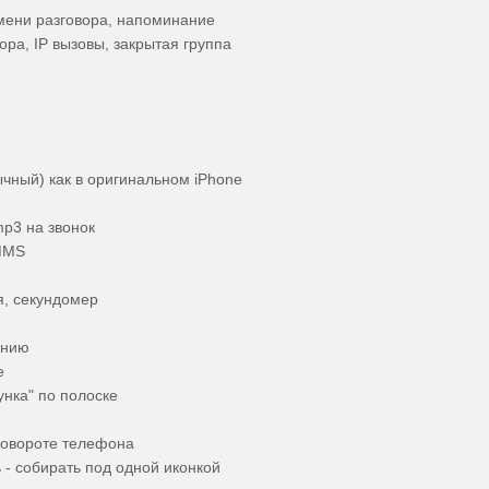
мени разговора, напоминание
ора, IP вызовы, закрытая группа
чный) как в оригинальном iPhone
p3 на звонок
 MMS
я, секундомер
анию
e
унка" по полоске
повороте телефона
 - собирать под одной иконкой