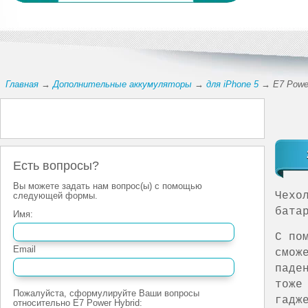
Главная
→
Дополнительные аккумуляторы
→
для iPhone 5
→ E7 Power
Есть вопросы?
Вы можете задать нам вопрос(ы) с помощью
Чехо
следующей формы.
бата
Имя:
С по
Email
смож
паде
тоже
Пожалуйста, сформулируйте Ваши вопросы
гадж
относительно E7 Power Hybrid: