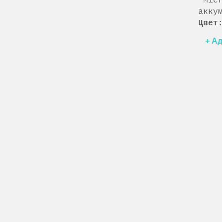
Micr
акку
Цвет
+ Ад