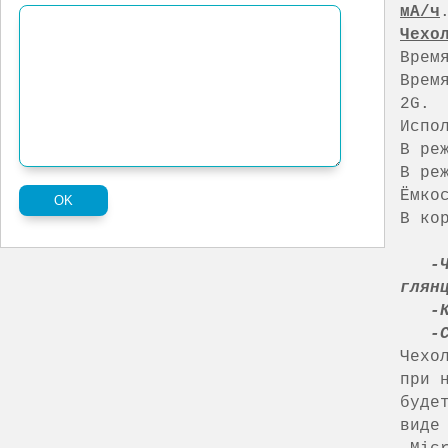
мА/ч
Чехо
Врем
Врем
2G.
Испо
В ре
В ре
Ёмко
В ко
-Чех
глян
-Кно
-Све
Чехо
при 
буде
виде