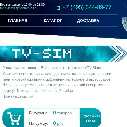
Без выходных с 10:00 до 21:00
+7 (495) 644-89-77
Не смогли дозвониться?
ГЛАВНАЯ
КАТАЛОГ
ДОСТАВКА
Рады приветствовать Вас в интернет-магазине «TV-Sim».
Уважаемые гости, наша команда внимательно следит за разви
тием и новинками рынка мобильных телефонов и аксессуаров.
Искренне надеемся, что низкие цены и широкий ассортимент
помогут Вам сделать правильный выбор.
Приятных покупок!
0
В корзине:
товаров
Оформить
заказ
0
На сумму:
руб