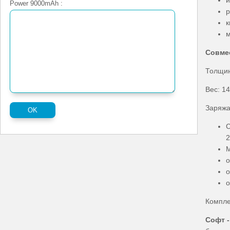
и
Power 9000mAh :
р
к
м
Совмес
Толщин
Вес: 14
Заряжа
С
2
М
о
о
о
Комплек
Софт -