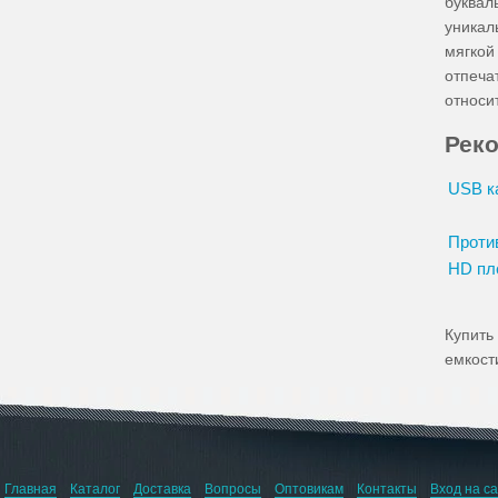
буквал
уникал
мягкой
отпеча
относи
Рек
USB ка
Против
HD пле
Купить
емкост
Главная
Каталог
Доставка
Вопросы
Оптовикам
Контакты
Вход на с