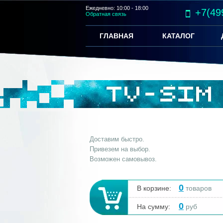
Ежедневно: 10:00 - 18:00
+7(49
Обратная связь
ГЛАВНАЯ
КАТАЛОГ
Доставим быстро.
Привезем на выбор.
Возможен самовывоз.
0
В корзине:
товаров
0
На сумму:
руб