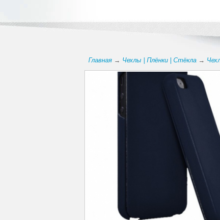
Главная
→
Чехлы | Плёнки | Стёкла
→
Чехл