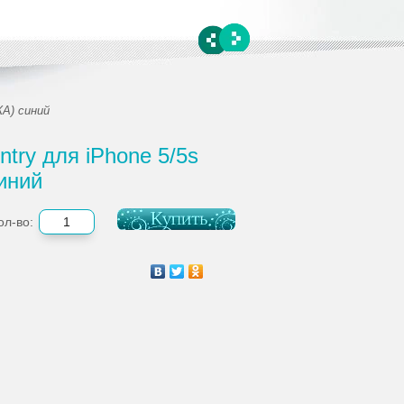
ЖА) синий
ry для iPhone 5/5s
иний
ол-во: