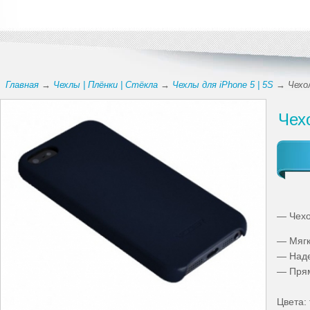
Главная
→
Чехлы | Плёнки | Стёкла
→
Чехлы для iPhone 5 | 5S
→ Чехол
Чех
— Чехо
— Мягк
— Наде
— Прям
Цвета: