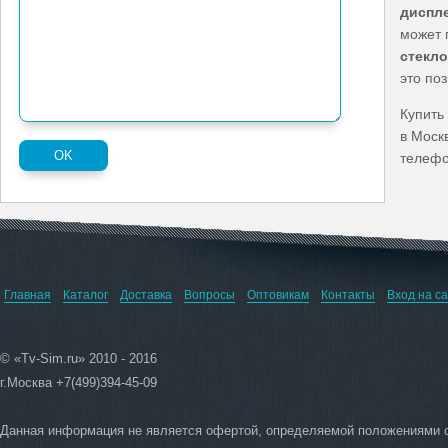
диспле
может 
стекло
это по
Купить
в Моск
телефо
Главная
Каталог
Доставка
Вопросы
Оптовикам
Контакты
Вход на с
© «Tv-Sim.ru» 2010 - 2016
г.Москва +7(499)394-45-09
Данная информация не является офертой, определяемой положениями 