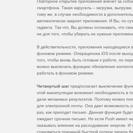
Повторное открытие приложения влечет за собою
смартфона. Такая карусель – загрузка, выгрузка
тому же, в случае необходимости в дополнител
автоматически закроет приложения. И Вы, по су
гаджета. Так что, Вы должны осознавать, что см
не для того, чтобы убирать не нужные приложен
В действительности, приложения находящиеся 
фоновом режиме. Операционка iOS после выход
того, чтобы вновь быть готовым к работе, по пе
можно выключить функцию обновления контента
работать в фоновом режиме.
Четвертый шаг
предполагает выключение функц
этой манипуляции возникнет необходимость в т
дали желаемых результатов. Поэтому можно по
для электронной почты. Она дает возможность
раз, как приходит письмо. Данная функция будет
ожидает срочное письмо. Но если Push имеет н
оказывать влияние на расходование энергии. И 
становиться причиной быстрой потери заряда ба