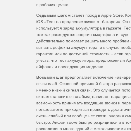
в рабочих целях.
Седьмым шагом
станет поход в Apple Store. 
iOS «Тест на продление жизни от батареи». Он 
используется заряд аккумулятора в гаджете. Тес
том как расходуется энергия смартфона и, судя
действительно помогает решить много проблем 
выявить дефекты аккумулятора, и в случае необ
гарантии или по доступной стоимости – если га
учесть, что тест аккумулятора, предложенный Ap
айфонах и последующих моделях.
Восьмой шаг
предполагает включение «авиареж
связи слаб. Основной причиной быстро разряж
именно низкий сигнал связи. Это случается пото
сигнал становиться слабым, начинает наращива
возможность принимать входящие звонки и пере
пользователю приходиться проводить достаточно
очень слабый или вообще нет связи, энергия с
быстро. Айфон также быстро разрядиться и в том
расположено много зданий с металлическими ко