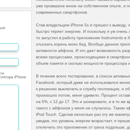
уже проверена мною на собственном опыте, и 
современных смартфонов.
Став владельцем iPhone 5s я пришел к выводу,
щью
быстро теряет энергию. И поскольку я уж очень
то запустил в работу приложение Instruments в 
отыскать корень моих бед. Вообще данное при
активности айфона. И это дает возможность раз
всеми процессами, происходящими в смартфоне в
объем памяти и сколько мощности процессора и
сы
В течение всего тестирования, в список активн
улятора iPhone
Facebook, который даже не использовался мною
к решению выключить и службу геолокации, и об
произошло потом, меня удивило. Процент остав
на 5%, с 12 до 17. Это и шокировало, и в то же 
такого с айфоном у меня не случалось. Таким 
iPod Touch. Сделав несколько раз эту же манип
увидев, что уровень энергии возрастает, я при
отключить это приложение от греха подальше, да