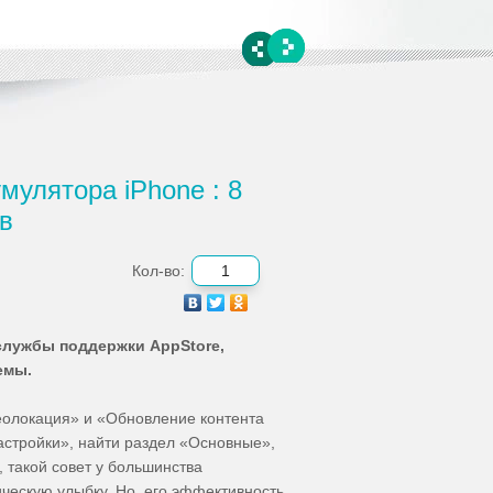
мулятора iPhone : 8
в
Кол-во:
 службы поддержки AppStore,
лемы.
еолокация» и «Обновление контента
астройки», найти раздел «Основные»,
, такой совет у большинства
ческую улыбку. Но, его эффективность