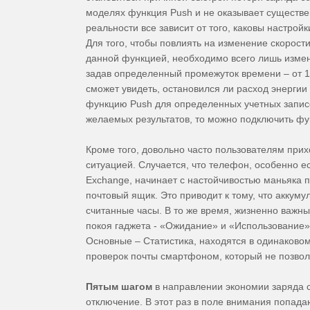
моделях функция Push и не оказывает существе
реальности все зависит от того, каковы настрой
Для того, чтобы повлиять на изменение скорос
данной функцией, необходимо всего лишь измен
задав определенный промежуток времени – от 15
сможет увидеть, остановился ли расход энергии
функцию Push для определенных учетных записе
желаемых результатов, то можно подключить фу
Кроме того, довольно часто пользователям прих
ситуацией. Случается, что телефон, особенно ес
Exchange, начинает с настойчивостью маньяка п
почтовый ящик. Это приводит к тому, что аккум
считанные часы. В то же время, жизненно важн
покоя гаджета - «Ожидание» и «Использование»
Основные – Статистика, находятся в одинаковом
проверок почты смартфоном, который не позволя
Пятым шагом
в направлении экономии заряда 
отключение. В этот раз в поле внимания попад