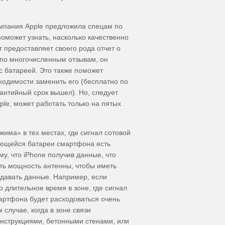
Компания Apple предложила спецам по
поможет узнать, насколько качественно
т предоставляет своего рода отчет о
 по многочисленным отзывам, он
с батареей. Это также поможет
ходимости заменить его (бесплатно по
рантийный срок вышел). Но, следует
ple, может работать только на пятых
има» в тех местах, где сигнал сотовой
ающейся батареи смартфона есть
му, что iPhone получив данные, что
ть мощность антенны, чтобы иметь
давать данные. Например, если
 длительное время в зоне, где сигнал
мартфона будет расходоваться очень
 случае, когда в зоне связи
нструкциями, бетонными стенами, или