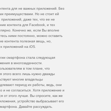
нтента для не важных приложений. Без
ми преимуществами. Но не стоит ей
 приложений, даже тех, что ее не
ие контента для Facebook, и тех
улярно. Конечно же, если Вы вполне
тесь ними постоянно, можно оставить
е контента полезная вещь, но,
ех приложений на iOS.
ргии смартфона стала следующая
жения в многозадачности.
льзователям в том плане, что
я этого всего лишь нужно дважды
льствуют многие владельцы
левают период их работы, ведь, они
о и не согласиться. Хотя приложение и
я от этого лучше. Вы спросите, как же
иложения, устройство выбрасывает его
смартфона. Давайте рассуждать.