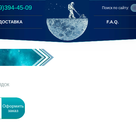
9)394-45-09
Поиск по сайту:
ДОСТАВКА
F.A.Q.
РЯДОК
Оформить
заказ