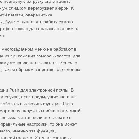
 повторную загрузку его в память
 - уж слишком перегружает айфон. К
ьной памяти, операционка
ти, будете выполнять работу самого
артфон создан для пользования ним, а
ия.
в многозадачном меню не работают в
а из приложения замораживается, для
рвому желанию пользователя. Конечно,
, таким образом запретив приложению
ии Push для электронной почты. В
ом случае, если предыдущие шаги не
пробовать выключить функцию Push
 смартфону получать сообщения каждый
 весьма кстати, если пользователь
еправильные настройки, то она может
часто, именно эта функция,
тареей гаджета. Хотя, в некоторых