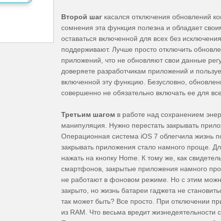
Второй ша
г
касался отключения обновлений ко
сомнения эта функция полезна и обладает свои
оставаться включенной для всех без исключения
поддерживают. Лучше просто отключить обновлен
приложений, что не обновляют свои данные рег
доверяете разработчикам приложений и пользуе
включенной эту функцию. Безусловно, обновлени
совершенно не обязательно включать ее для вс
Третьим шагом
в работе над сохранением эне
манипуляция. Нужно перестать закрывать прило
Операционная система iOS 7 облегчила жизнь по
закрывать приложения стало намного проще. Дл
нажать на кнопку Home. К тому же, как свидете
смартфонов, закрытые приложения намного прод
не работают в фоновом режиме. Но с этим можн
закрыто, но жизнь батареи гаджета не становитьс
так может быть? Все просто. При отключении пр
из RAM. Что весьма вредит жизнедеятельности 