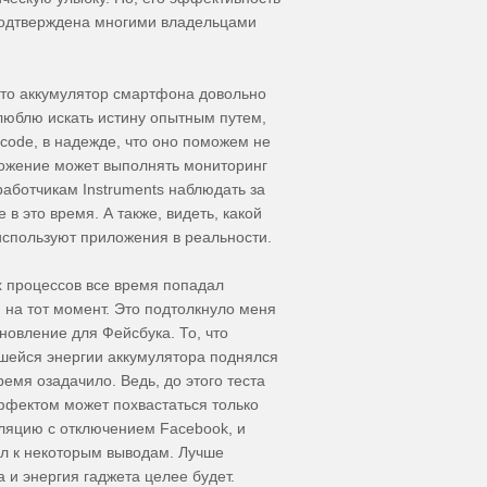
подтверждена многими владельцами
 что аккумулятор смартфона довольно
 люблю искать истину опытным путем,
Xcode, в надежде, что оно поможем не
ложение может выполнять мониторинг
работчикам Instruments наблюдать за
 это время. А также, видеть, какой
спользуют приложения в реальности.
ых процессов все время попадал
 на тот момент. Это подтолкнуло меня
новление для Фейсбука. То, что
шейся энергии аккумулятора поднялся
время озадачило. Ведь, до этого теста
эффектом может похвастаться только
уляцию с отключением Facebook, и
шел к некоторым выводам. Лучше
 и энергия гаджета целее будет.