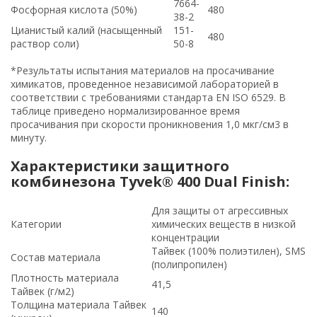
7664-
Фосфорная кислота (50%)
480
38-2
Цианистый калий (насыщенный
151-
480
раствор соли)
50-8
*Результаты испытания материалов на просачивание
химикатов, проведенное независимой лабораторией в
соответствии с требованиями стандарта EN ISO 6529. В
таблице приведено нормализированное время
просачивания при скорости проникновения 1,0 мкг/см3 в
минуту.
Характеристики защитного
комбинезона Tyvek® 400 Dual Finish:
Для защиты от агрессивных
Категории
химических веществ в низкой
концентрации
Тайвек (100% полиэтилен), SMS
Состав материала
(полипропилен)
Плотность материала
41,5
Тайвек (г/м2)
Толщина материала Тайвек
140