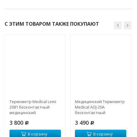
С ЭТИМ ТОВАРОМ ТАКЖЕ ПОКУПАЮТ
Термометр Medical Lemi
Медицинский Термометр
2081 бесконтактный
Medical AOJ-20A
медицинский
бесконтактный
инфракрасный
инфракрасный
3 800
3 490
Р
(сертификат РФ)
Р
В корзину
В корзину