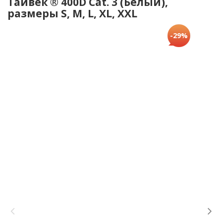
Тайвек ® 400D Cat. 3 (Белый),
размеры S, M, L, XL, XXL
-29%