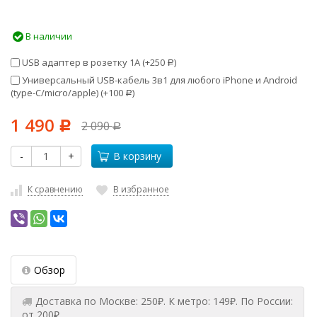
В наличии
USB адаптер в розетку 1А (+
250
)
Р
Универсальный USB-кабель 3в1 для любого iPhone и Android
(type-C/micro/apple) (+
100
)
Р
1 490
2 090
Р
Р
-
+
В корзину
К сравнению
В избранное
Обзор
Доставка по Москве: 250₽. К метро: 149₽. По России:
от 200₽