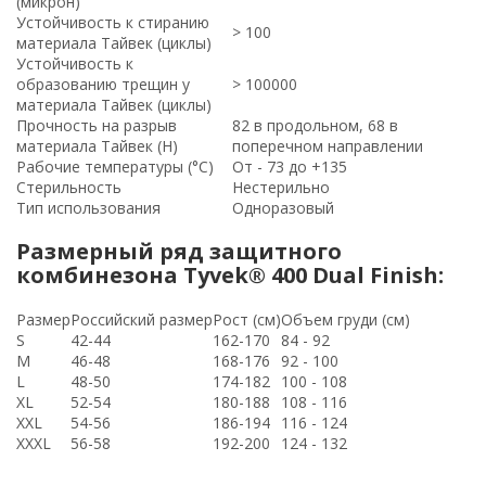
(микрон)
Устойчивость к стиранию
> 100
материала Тайвек (циклы)
Устойчивость к
образованию трещин у
> 100000
материала Тайвек (циклы)
Прочность на разрыв
82 в продольном, 68 в
материала Тайвек (Н)
поперечном направлении
Рабочие температуры (°C)
От - 73 до +135
Стерильность
Нестерильно
Тип использования
Одноразовый
Размерный ряд защитного
комбинезона Tyvek® 400 Dual Finish:
Размер
Российский размер
Рост (см)
Объем груди (см)
S
42-44
162-170
84 - 92
M
46-48
168-176
92 - 100
L
48-50
174-182
100 - 108
XL
52-54
180-188
108 - 116
XXL
54-56
186-194
116 - 124
XXXL
56-58
192-200
124 - 132