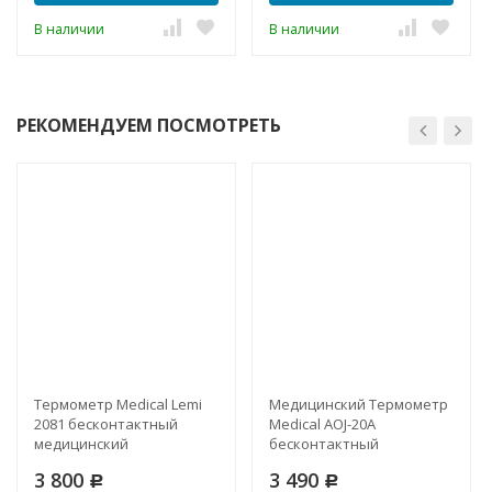
В наличии
В наличии
РЕКОМЕНДУЕМ ПОСМОТРЕТЬ
Термометр Medical Lemi
Медицинский Термометр
2081 бесконтактный
Medical AOJ-20A
медицинский
бесконтактный
инфракрасный
инфракрасный
3 800
3 490
Р
(сертификат РФ)
Р