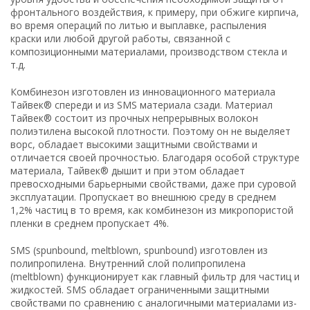
фронтального воздействия, к примеру, при обжиге кирпича,
во время операций по литью и выплавке, распыления
краски или любой другой работы, связанной с
композиционными материалами, производством стекла и
т.д.
Комбинезон изготовлен из инновационного материала
Тайвек® спереди и из SMS материала сзади. Материал
Тайвек® состоит из прочных непрерывных волокон
полиэтилена высокой плотности. Поэтому он не выделяет
ворс, обладает высокими защитными свойствами и
отличается своей прочностью. Благодаря особой структуре
материала, Тайвек® дышит и при этом обладает
превосходными барьерными свойствами, даже при суровой
эксплуатации. Пропускает во внешнюю среду в среднем
1,2% частиц в то время, как комбинезон из микропористой
пленки в среднем пропускает 4%.
SMS (spunbound, meltblown, spunbound) изготовлен из
полипропилена. Внутренний слой полипропилена
(meltblown) функционирует как главный фильтр для частиц и
жидкостей. SMS обладает ограниченными защитными
свойствами по сравнению с аналогичными материалами из-