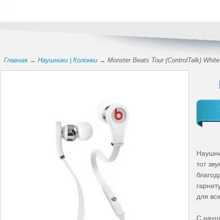
Главная
→
Наушники | Колонки
→ Monster Beats Tour (ControlTalk) Whit
Наушни
тот зв
благод
гарнит
для все
С наушн