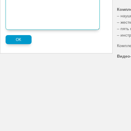
Компл
– наушн
– жест
– пять 
– инст
Компле
Видео