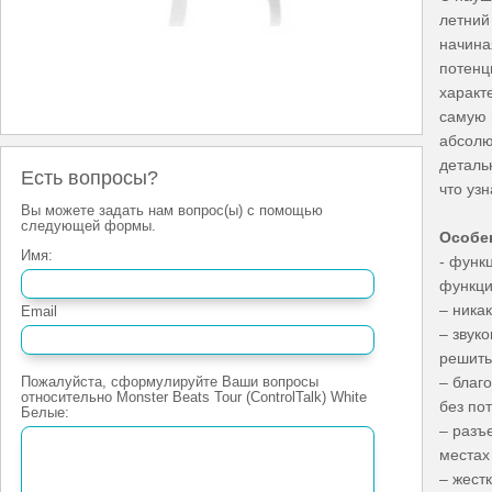
летний
начина
потенц
характ
самую 
абсолю
деталь
Есть вопросы?
что уз
Вы можете задать нам вопрос(ы) с помощью
следующей формы.
Особе
Имя:
- функц
функци
– ника
Email
– звук
решить
Пожалуйста, сформулируйте Ваши вопросы
– благ
относительно Monster Beats Tour (ControlTalk) White
без по
Белые:
– разъ
местах
– жест