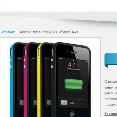
Главная
→ Mophie Juice Pack Plus - iPhone 4/4s
С помо
защити
увелич
встрое
параме
Технич