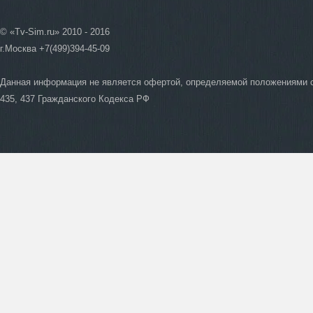
© «Tv-Sim.ru» 2010 - 2016
г.Москва +7(499)394-45-09
Данная информация не является офертой, определяемой положениями 
435, 437 Гражданского Кодекса РФ