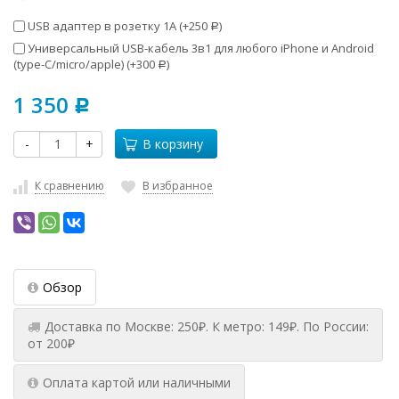
USB адаптер в розетку 1А (+
250
)
Р
Универсальный USB-кабель 3в1 для любого iPhone и Android
(type-C/micro/apple) (+
300
)
Р
1 350
Р
-
+
В корзину
К сравнению
В избранное
Обзор
Доставка по Москве: 250₽. К метро: 149₽. По России:
от 200₽
Оплата картой или наличными