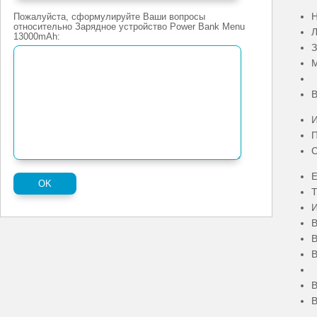
Н
Пожалуйста, сформулируйте Ваши вопросы
относительно Зарядное устройство Power Bank Menu
Л
13000mAh:
З
М
В
И
П
Е
Т
И
В
В
В
В
В