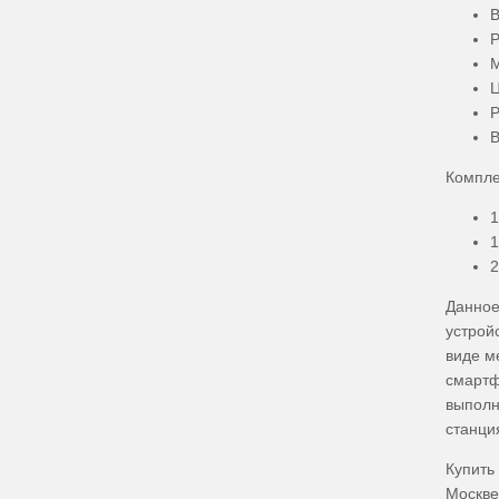
В
Р
М
Ц
Р
В
Компле
1
1
2
Данное
устрой
виде м
смартф
выполн
станци
Купить
Москве