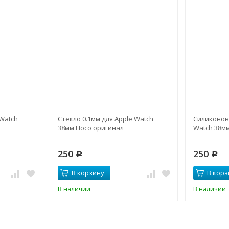
 Watch
Стекло 0.1мм для Apple Watch
Силиконов
38мм Hoco оригинал
Watch 38м
250
250
Р
Р
В корзину
В корз
В наличии
В наличии