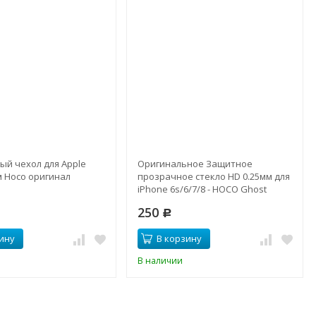
ый чехол для Apple
Оригинальное Защитное
м Hoco оригинал
прозрачное стекло HD 0.25мм для
iPhone 6s/6/7/8 - HOCO Ghost
250
Р
ину
В корзину
В наличии