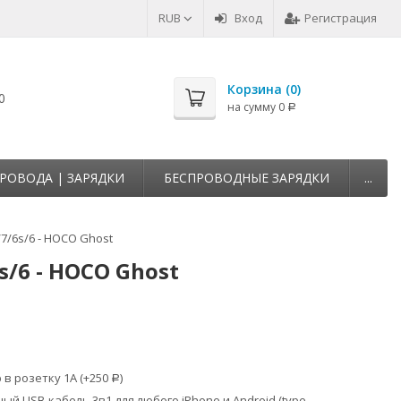
RUB
Вход
Регистрация
Корзина (
0
)
0
на сумму
0
Р
РОВОДА | ЗАРЯДКИ
БЕСПРОВОДНЫЕ ЗАРЯДКИ
...
7/6s/6 - HOCO Ghost
/6 - HOCO Ghost
в розетку 1А (+
250
)
Р
й USB-кабель 3в1 для любого iPhone и Android (type-