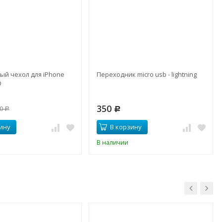
ый чехол для iPhone
Переходник micro usb - lightning
O
350
00
Р
Р
ину
В корзину
В наличии