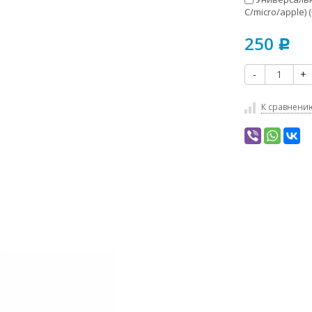
C/micro/apple) (
250
Р
-
+
К сравнени