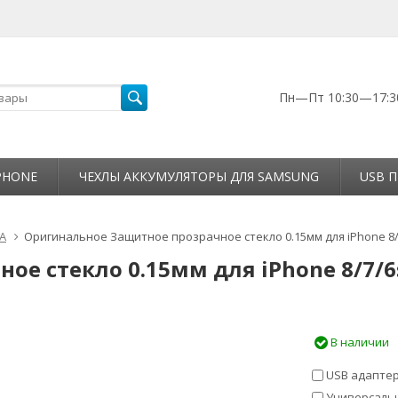
Пн—Пт 10:30—17:3
PHONE
ЧЕХЛЫ АККУМУЛЯТОРЫ ДЛЯ SAMSUNG
USB П
А
Оригинальное Защитное прозрачное стекло 0.15мм для iPhone 8/
е стекло 0.15мм для iPhone 8/7/6s
В наличии
USB адаптер 
Универсальны