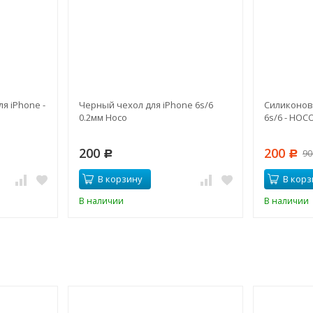
я iPhone -
Черный чехол для iPhone 6s/6
Силиконов
0.2мм Hoco
6s/6 - HOC
200
200
9
Р
Р
В корзину
В корз
В наличии
В наличии