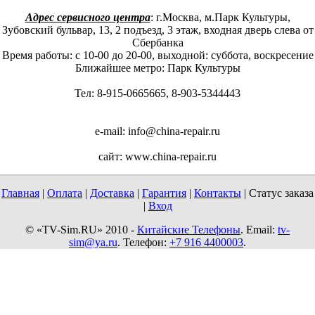
Адрес сервисного центра
: г.Москва, м.Парк Культуры,
Зубовский бульвар, 13, 2 подъезд, 3 этаж, входная дверь слева от
Сбербанка
Время работы: с 10-00 до 20-00, выходной: суббота, воскресение
Ближайшее метро: Парк Культуры
Тел: 8-915-0665665, 8-903-5344443
e-mail:
info@china-repair.ru
сайт: www.china-repair.ru
Главная
|
Оплата
|
Доставка
|
Гарантия
|
Контакты
| Статус заказа
|
Вход
© «TV-Sim.RU» 2010 -
Китайские Телефоны
. Email:
tv-
sim@ya.ru
. Телефон:
+7 916 4400003
.