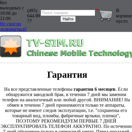
Без
выходных с
(495)
В
10:00 до
644 89
корзине
21:00
77
пусто
Не смогли
дозвониться?
Гарантия
На все представленные телефоны
гарантия 6 месяцев
. Если
обнаружится заводской брак, в течении 7 дней мы заменим
телефон на аналогичный или любой другой. ВНИМАНИЕ! На
обмен в течении 7 дней принимаются только те аппараты,
которые не имеют следов эксплуатации, т.е. "сохранены его
товарный вид, пломбы, фабричные ярлыки, пленки",
ПОЭТОМУ РЕКОМЕНДУЕМ ПЕРВЫЕ 7 ДНЕЙ
ЭКСПЛУАТИРОВАТЬ ТЕЛЕФОН АККУРАТНО. По истечении
7 дней обращение только в сервисный центр. Перед продажей