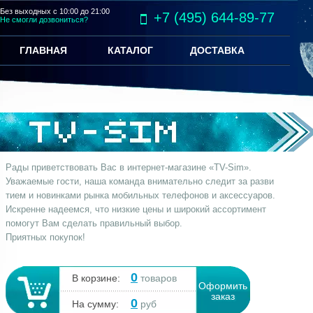
Без выходных с 10:00 до 21:00
+7 (495) 644-89-77
Не смогли дозвониться?
ГЛАВНАЯ
КАТАЛОГ
ДОСТАВКА
Рады приветствовать Вас в интернет-магазине «TV-Sim».
Уважаемые гости, наша команда внимательно следит за разви
тием и новинками рынка мобильных телефонов и аксессуаров.
Искренне надеемся, что низкие цены и широкий ассортимент
помогут Вам сделать правильный выбор.
Приятных покупок!
0
В корзине:
товаров
Оформить
заказ
0
На сумму:
руб