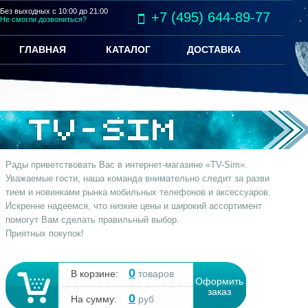
Без выходных с 10:00 до 21:00
+7 (495) 644-89-77
Не смогли дозвониться?
ГЛАВНАЯ
КАТАЛОГ
ДОСТАВКА
Рады приветствовать Вас в интернет-магазине «TV-Sim».
Уважаемые гости, наша команда внимательно следит за разви
тием и новинками рынка мобильных телефонов и аксессуаров.
Искренне надеемся, что низкие цены и широкий ассортимент
помогут Вам сделать правильный выбор.
Приятных покупок!
0
В корзине:
товаров
Оформить
заказ
0
На сумму:
руб