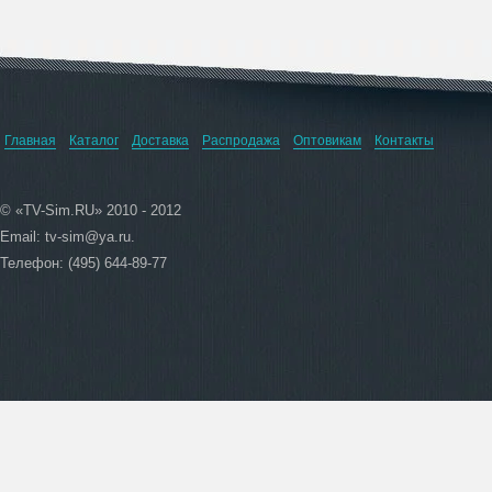
Главная
Каталог
Доставка
Распродажа
Оптовикам
Контакты
© «TV-Sim.RU» 2010 - 2012
Email:
tv-sim@ya.ru
.
Телефон: (495) 644-89-77