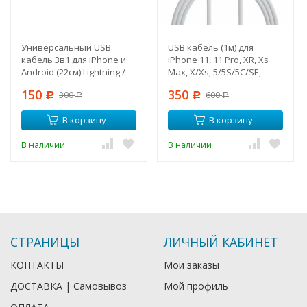
Универсальный USB
USB кабель (1м) для
кабель 3в1 для iPhone и
iPhone 11, 11 Pro, XR, Xs
Android (22см) Lightning /
Max, X/Xs, 5/5S/5С/SE,
Type-C / Micro
6/6S, 6plus,7/7plus, 8/8+,
150
350
300
600
Р
iPad
Р
Р
Р
В корзину
В корзину
В наличии
В наличии
СТРАНИЦЫ
ЛИЧНЫЙ КАБИНЕТ
КОНТАКТЫ
Мои заказы
ДОСТАВКА | Самовывоз
Мой профиль