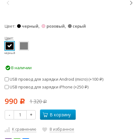
Цвет
черный
розовый
серый
Цвет:
черный
В наличии
USB провод для зарядки Android (micro) (+
100
)
Р
USB провод для зарядки iPhone (+
250
)
Р
990
1 320
Р
Р
-
+
В корзину
К сравнению
В избранное