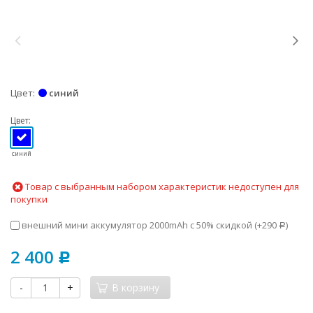
Цвет
синий
Цвет:
синий
Товар с выбранным набором характеристик недоступен для
покупки
внешний мини аккумулятор 2000mAh с 50% скидкой (+
290
)
Р
2 400
Р
-
+
В корзину