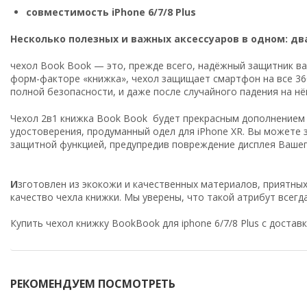
совместимость iPhone 6/7/8 Plus
Несколько полезных и важных аксессуаров в одном: дв
чехол Book Book — это, прежде всего, надёжный защитник ва
форм-факторе «книжка», чехол защищает смартфон на все 360
полной безопасности, и даже после случайного падения на нё
Чехол 2в1 книжка Book Book будет прекрасным дополнением к
удостоверения, продуманный одел для iPhone XR. Вы можете
защитной функцией, предупредив повреждение дисплея Вашего
И
зготовлен из экокожи и качественных материалов, приятных
качество чехла книжки. Мы уверены, что такой атрибут 
Купить чехол книжку BookBook для iphone 6/7/8 Plus с доставк
РЕКОМЕНДУЕМ ПОСМОТРЕТЬ