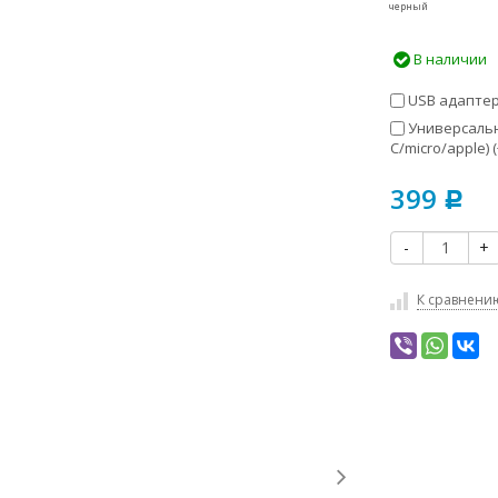
черный
В наличии
USB адаптер 
Универсальны
C/micro/apple) (
399
Р
-
+
К сравнени