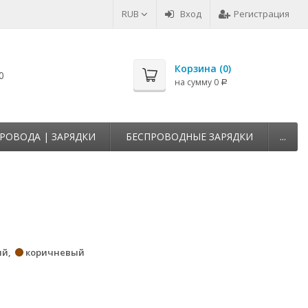
RUB
Вход
Регистрация
Корзина (
0
)
0
на сумму
0
Р
РОВОДА | ЗАРЯДКИ
БЕСПРОВОДНЫЕ ЗАРЯДКИ
...
ый
коричневый