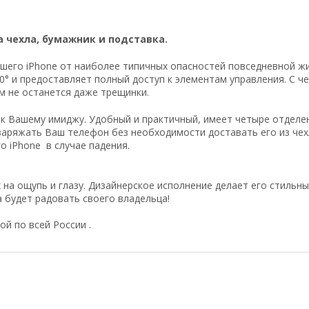
а чехла, бумажник и подставка.
шего iPhone от наиболее типичных опасностей повседневной жиз
° и предоставляет полный доступ к элементам управления. С ч
м не останется даже трещинки.
 Вашему имиджу. Удобный и практичный, имеет четыре отделени
 заряжать Ваш телефон без необходимости доставать его из че
 iPhone в случае падения.
 на ощупь и глазу. Дизайнерское исполнение делает его стильн
всегда будет радовать своего владельца!
ой по всей России .