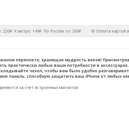
 250₽. К метро: 149₽. По России: от 200₽
Оплата картой 
кожаном переплете, хранящая мудрость веков! Присмотре
ь практически любые ваши потребности в аксессуарах. 
Складывайте чехол, чтобы вам было удобно разговариват
юю панель, способную защитить ваш iPhone от любых не
единяются за счет встроенных магнитов