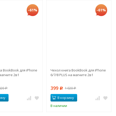
-61%
-61%
а BookBook для iPhone
Чехол книга BookBook для iPhone
магните 2в1
6/7/8 PLUS на магните 2в1
399
020
1 020
Р
Р
Р
ину
В корзину
В наличии