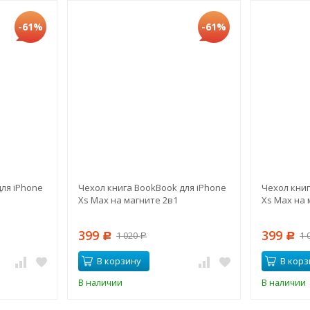
-61%
-61%
ля iPhone
Чехол книга BookBook для iPhone
Чехол книг
Xs Max на магните 2в1
Xs Max на 
399
399
1 020
1 
Р
Р
Р
В корзину
В корз
В наличии
В наличии