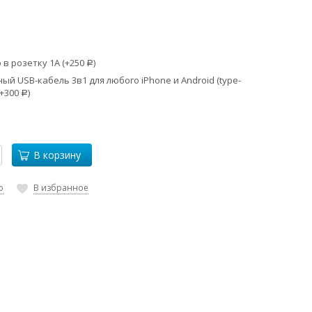
в розетку 1А (+
250
)
Р
й USB-кабель 3в1 для любого iPhone и Android (type-
+
300
)
Р
В корзину
ю
В избранное