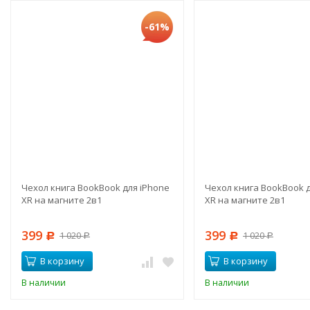
-61%
Чехол книга BookBook для iPhone
Чехол книга BookBook д
XR на магните 2в1
XR на магните 2в1
399
399
1 020
1 020
Р
Р
Р
Р
В корзину
В корзину
В наличии
В наличии