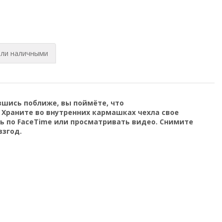
или наличными
вшись поближе, вы поймёте, что
Храните во внутренних кармашках чехла свое
ь по FaceTime или просматривать видео. Снимите
взгод.