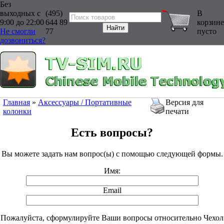
Без
выходных с
(495)
В
9:00 до 22:00
644 89
корзине
Не смогли
77
пусто
дозвониться?
Главная
»
Аксессуары / Портативные
Версия для
колонки
печати
Есть вопросы?
Вы можете задать нам вопрос(ы) с помощью следующей формы.
Имя:
Email
Пожалуйста, сформулируйте Ваши вопросы относительно Чехол