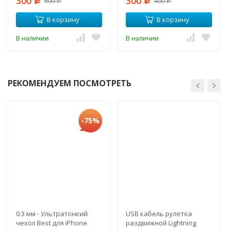
300
300
600
400
iPad
Р
Р
Р
Р
В корзину
В корзину
В наличии
В наличии
РЕКОМЕНДУЕМ ПОСМОТРЕТЬ
-75%
0.3 мм - Ультратонкий
USB кабель рулетка
чехол Best для iPhone
раздвижной Lightning