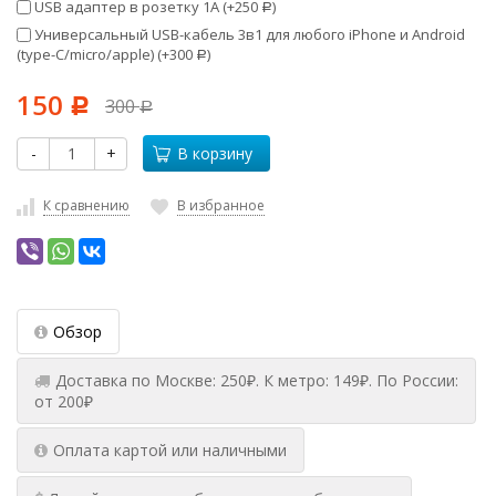
USB адаптер в розетку 1А (+
250
)
Р
Универсальный USB-кабель 3в1 для любого iPhone и Android
(type-C/micro/apple) (+
300
)
Р
150
300
Р
Р
-
+
В корзину
К сравнению
В избранное
Обзор
Доставка по Москве: 250₽. К метро: 149₽. По России:
от 200₽
Оплата картой или наличными