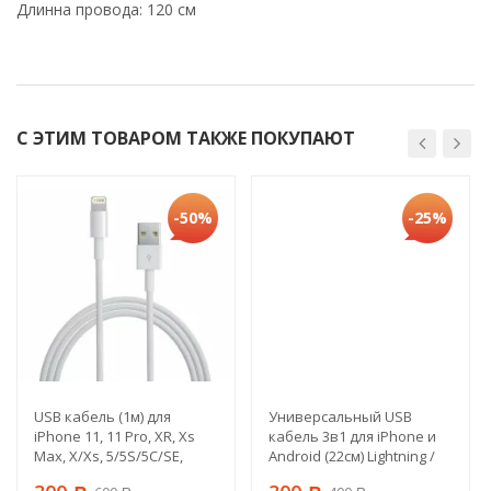
Длинна провода: 120 см
С ЭТИМ ТОВАРОМ ТАКЖЕ ПОКУПАЮТ
-50%
-25%
USB кабель (1м) для
Универсальный USB
iPhone 11, 11 Pro, XR, Xs
кабель 3в1 для iPhone и
Max, X/Xs, 5/5S/5С/SE,
Android (22см) Lightning /
6/6S, 6plus,7/7plus, 8/8+,
Type-C / Micro