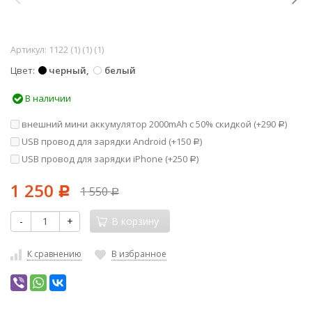
Артикул:
1122 (1) (1) (1)
Цвет
черный
белый
В наличии
внешний мини аккумулятор 2000mAh с 50% скидкой (+
290
)
Р
USB провод для зарядки Android (+
150
)
Р
USB провод для зарядки iPhone (+
250
)
Р
1 250
1 550
Р
Р
-
+
В корзину
К сравнению
В избранное