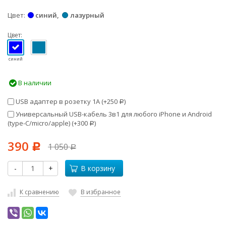
Цвет
синий
лазурный
Цвет:
синий
В наличии
USB адаптер в розетку 1А (+
250
)
Р
Универсальный USB-кабель 3в1 для любого iPhone и Android
(type-C/micro/apple) (+
300
)
Р
390
1 050
Р
Р
-
+
В корзину
К сравнению
В избранное